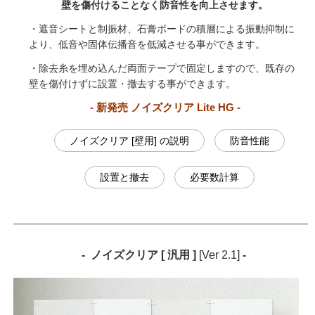
壁を傷付けることなく防音性を向上させます。
・遮音シートと制振材、石膏ボードの積層による振動抑制に
より、低音や固体伝播音を低減させる事ができます。
・除去糸を埋め込んだ両面テープで固定しますので、既存の
壁を傷付けずに設置・撤去する事ができます。
- 新発売 ノイズクリア Lite HG -
ノイズクリア [壁用] の説明
防音性能
設置と撤去
必要数計算
- ノイズクリア [ 汎用 ]
[Ver 2.1]
-