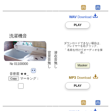
WAV
Download
PLAY
洗濯機音
ダウンロードできない場合は、
プレイヤーを右クリック、
「 名前を付けてオーディオを保
背
潜
存」
景
在
音
音
無
無
№ 01100000
Masker
し
し
音密度:★★_
MP3
Download
マーキング：
Copy
PLAY