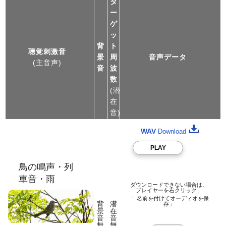
タ
ー
ゲ
ッ
背
ト
聴覚刺激音
景
周
音声データ
(主音声)
音
波
数
(潜
在
音)
WAV
Download
PLAY
鳥の鳴声・列
車音・雨
ダウンロードできない場合は、
プレイヤーを右クリック、
「 名前を付けてオーディオを保
背
潜
存」
景
在
音
音
無
無