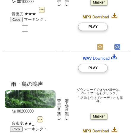
№ 00100000
Masker
し
し
音密度:★★★
MP3
Download
マーキング：
Copy
PLAY
WAV
Download
PLAY
雨・鳥の鳴声
ダウンロードできない場合は、
プレイヤーを右クリック、
「 名前を付けてオーディオを保
背
潜
存」
景
在
音
音
№ 00200000
無
無
Masker
し
し
音密度:★★_
マーキング：
Copy
MP3
Download