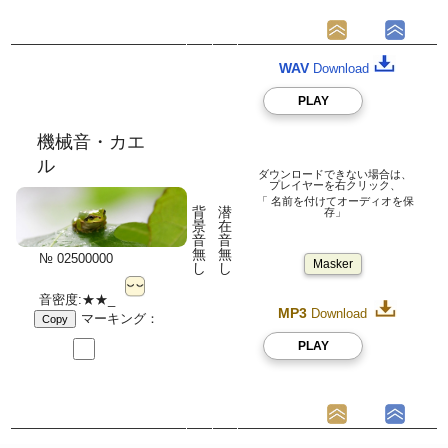
WAV
Download
PLAY
機械音・カエ
ル
ダウンロードできない場合は、
プレイヤーを右クリック、
「 名前を付けてオーディオを保
背
潜
存」
景
在
音
音
無
無
№ 02500000
Masker
し
し
音密度:★★_
MP3
Download
マーキング：
Copy
PLAY