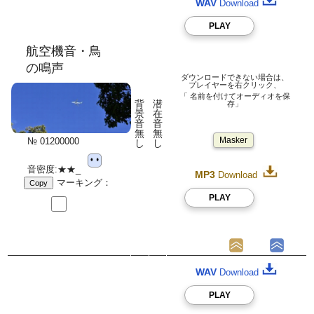
WAV
Download
PLAY
航空機音・鳥
の鳴声
ダウンロードできない場合は、
プレイヤーを右クリック、
「 名前を付けてオーディオを保
背
潜
存」
景
在
音
音
無
無
Masker
№ 01200000
し
し
音密度:★★_
MP3
Download
マーキング：
Copy
PLAY
WAV
Download
PLAY