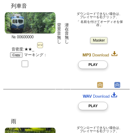
列車音
ダウンロードできない場合は、
プレイヤーを右クリック、
「 名前を付けてオーディオを保
背
潜
存」
景
在
音
音
№ 00600000
無
無
Masker
し
し
音密度:★★_
マーキング：
MP3
Download
Copy
PLAY
WAV
Download
PLAY
雨
ダウンロードできない場合は、
プレイヤーを右クリック、