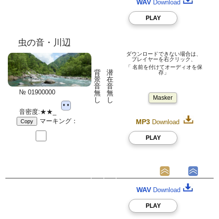
WAV
Download
PLAY
虫の音・川辺
ダウンロードできない場合は、
プレイヤーを右クリック、
「 名前を付けてオーディオを保
背
潜
存」
景
在
音
音
№ 01900000
無
無
Masker
し
し
音密度:★★_
マーキング：
MP3
Copy
Download
PLAY
WAV
Download
PLAY