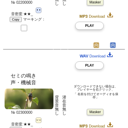
№ 02200000
Masker
し
し
音密度:★★_
MP3
Download
マーキング：
Copy
PLAY
WAV
Download
PLAY
セミの鳴き
声・機械音
ダウンロードできない場合は、
プレイヤーを右クリック、
「 名前を付けてオーディオを保
背
潜
存」
景
在
音
音
無
無
Masker
№ 02300000
し
し
音密度:★★_
MP3
Download