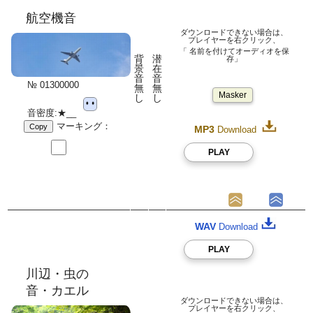
航空機音
ダウンロードできない場合は、
プレイヤーを右クリック、
「 名前を付けてオーディオを保
背
潜
存」
景
在
音
音
№ 01300000
無
無
Masker
し
し
音密度:★__
マーキング：
Copy
MP3
Download
PLAY
WAV
Download
PLAY
川辺・虫の
音・カエル
ダウンロードできない場合は、
プレイヤーを右クリック、