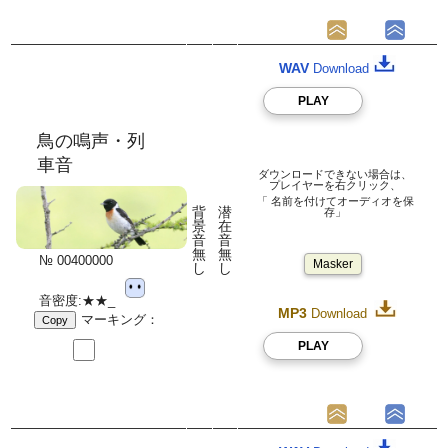
WAV
Download
PLAY
鳥の鳴声・列
車音
ダウンロードできない場合は、
プレイヤーを右クリック、
「 名前を付けてオーディオを保
背
潜
存」
景
在
音
音
無
無
№ 00400000
Masker
し
し
音密度:★★_
MP3
Download
マーキング：
Copy
PLAY