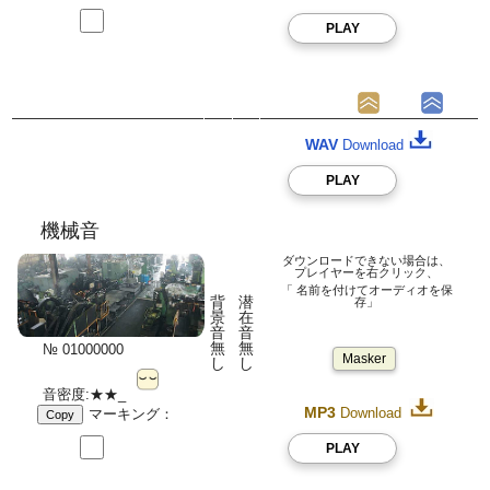
PLAY
WAV
Download
PLAY
機械音
ダウンロードできない場合は、
プレイヤーを右クリック、
「 名前を付けてオーディオを保
背
潜
存」
景
在
音
音
無
無
№ 01000000
Masker
し
し
音密度:★★_
MP3
Download
マーキング：
Copy
PLAY