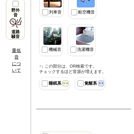
野外
列車音
航空機音
音
道路
騒音
機械音
洗濯機音
重低
音
につ
↑↓ この部分は、OR検索です。
いて
チェックするほど音源が増えます。
睡眠系
覚醒系