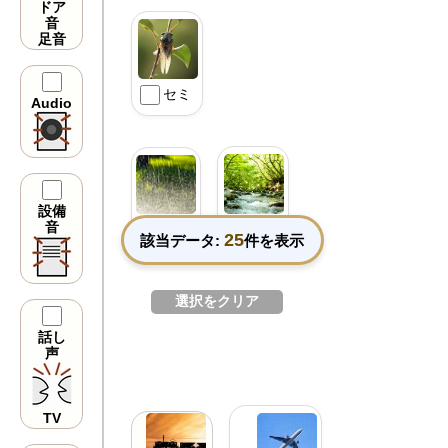
ドア
音
足音
セミ
Audio
設備
音
雨
川辺
25
該当データ:
件を表示
選択をクリア
話し
声
TV