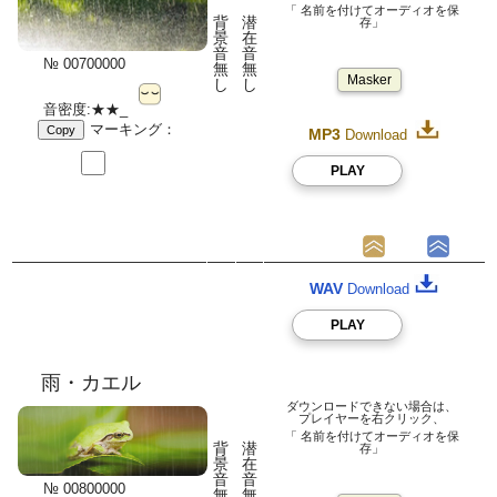
「 名前を付けてオーディオを保
背
潜
存」
景
在
音
音
№ 00700000
無
無
Masker
し
し
音密度:★★_
マーキング：
Copy
MP3
Download
PLAY
WAV
Download
PLAY
雨・カエル
ダウンロードできない場合は、
プレイヤーを右クリック、
「 名前を付けてオーディオを保
背
潜
存」
景
在
音
音
№ 00800000
無
無