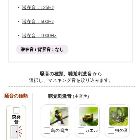
潜在音：125Hz
・
潜在音：500Hz
・
潜在音：1000Hz
・
潜在音 / 背景音：なし
騒音の種類、聴覚刺激音
から
選択し、マスキング音を絞り込みます。
騒音の種類
聴覚刺激音
(主音声)
突発
音
鳥の鳴声
カエル
虫の音