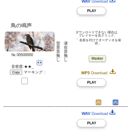
WAV
Download
PLAY
鳥の鳴声
ダウンロードできない場合は、
プレイヤーを右クリック、
「 名前を付けてオーディオを保
背
潜
存」
景
在
音
音
№ 00500000
無
無
Masker
し
し
音密度:★★_
マーキング：
Copy
MP3
Download
PLAY
WAV
Download
PLAY