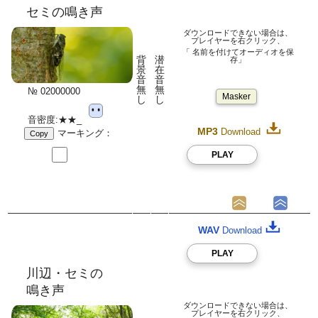
セミの鳴き声
ダウンロードできない場合は、
プレイヤーを右クリック、
「 名前を付けてオーディオを保
背
潜
存」
景
在
音
音
無
無
№ 02000000
Masker
し
し
音密度:★★_
MP3
Download
マーキング：
Copy
PLAY
WAV
Download
PLAY
川辺・セミの
鳴き声
ダウンロードできない場合は、
プレイヤーを右クリック、