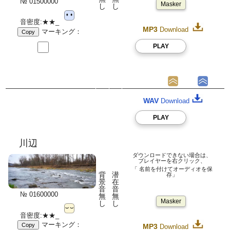
№ 01500000
Masker
し
し
音密度:★★_
MP3
Download
マーキング：
Copy
PLAY
WAV
Download
PLAY
川辺
ダウンロードできない場合は、
プレイヤーを右クリック、
「 名前を付けてオーディオを保
背
潜
存」
景
在
音
音
№ 01600000
無
無
Masker
し
し
音密度:★★_
マーキング：
Copy
MP3
Download