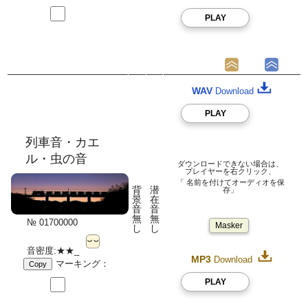
PLAY
WAV
Download
PLAY
列車音・カエ
ル・虫の音
ダウンロードできない場合は、
プレイヤーを右クリック、
「 名前を付けてオーディオを保
背
潜
存」
景
在
音
音
無
無
№ 01700000
Masker
し
し
音密度:★★_
MP3
Download
マーキング：
Copy
PLAY