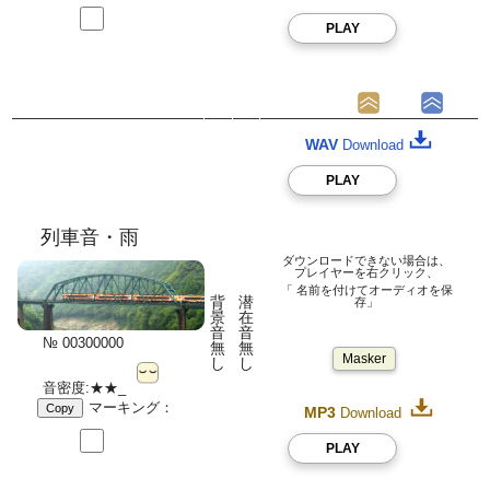
PLAY
WAV
Download
PLAY
列車音・雨
ダウンロードできない場合は、
プレイヤーを右クリック、
「 名前を付けてオーディオを保
背
潜
存」
景
在
音
音
№ 00300000
無
無
Masker
し
し
音密度:★★_
マーキング：
Copy
MP3
Download
PLAY