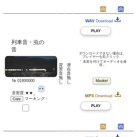
WAV
Download
PLAY
列車音・虫の
音
ダウンロードできない場合は、
プレイヤーを右クリック、
「 名前を付けてオーディオを保
背
潜
存」
景
在
音
音
無
無
№ 01800000
Masker
し
し
音密度:★★_
MP3
Download
マーキング：
Copy
PLAY