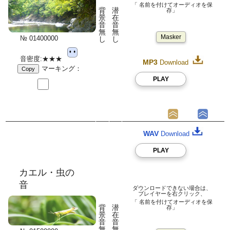
「 名前を付けてオーディオを保
背
潜
存」
景
在
音
音
無
無
Masker
№ 01400000
し
し
音密度:★★★
MP3
Download
マーキング：
Copy
PLAY
WAV
Download
PLAY
カエル・虫の
音
ダウンロードできない場合は、
プレイヤーを右クリック、
「 名前を付けてオーディオを保
背
潜
存」
景
在
音
音
無
無