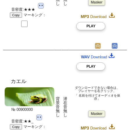
Masker
し
し
音密度:★★★
マーキング：
Copy
MP3
Download
PLAY
WAV
Download
PLAY
カエル
ダウンロードできない場合は、
プレイヤーを右クリック、
「 名前を付けてオーディオを保
背
潜
存」
景
在
音
音
№ 00900000
無
無
Masker
し
し
音密度:★★_
マーキング：
Copy
MP3
Download