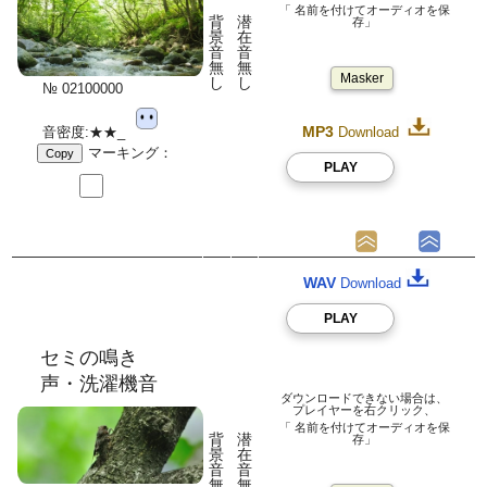
「 名前を付けてオーディオを保
背
潜
存」
景
在
音
音
無
無
Masker
し
し
№ 02100000
MP3
音密度:★★_
Download
マーキング：
Copy
PLAY
WAV
Download
PLAY
セミの鳴き
声・洗濯機音
ダウンロードできない場合は、
プレイヤーを右クリック、
「 名前を付けてオーディオを保
背
潜
存」
景
在
音
音
無
無