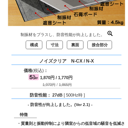
制振材をプラスし、防音性能が向上しました。
構成
寸法
裏面
接合部分
ノイズクリア N-CX / N-X
価格
(税込)
：
1,870円 / 1,770円
1,970円
/
1,865円
防音性能： 27dB
[ 500Hz時 ]
- 防音性が向上しました。(Ver 2.1) -
特徴
・質量則と振動抑制により隣室からの低音域の騒音を低減さ