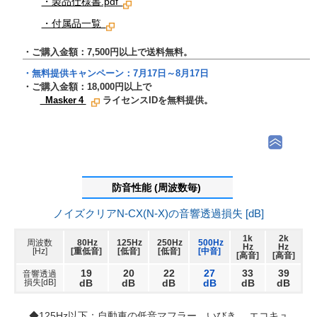
・製品仕様書.pdf
・付属品一覧
・ご購入金額：7,500円以上で送料無料。
・無料提供キャンペーン：
7月17日～8月17日
・ご購入金額：
18,000
円以上で
Masker 4
ライセンスIDを無料提供。
防音性能 (周波数毎)
ノイズクリアN-CX(N-X)の音響透過損失 [dB]
1k
2k
周波数
80Hz
125Hz
250Hz
500Hz
Hz
Hz
[Hz]
[重低音]
[低音]
[低音]
[中音]
[高音]
[高音]
19
20
22
27
33
39
音響透過
損失[dB]
dB
dB
dB
dB
dB
dB
◆125Hz以下：自動車の低音マフラー、いびき 、エコキュ