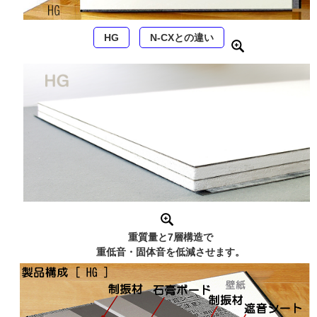
HG
N-CXとの違い
重質量と7層構造で
重低音・固体音を低減させます。