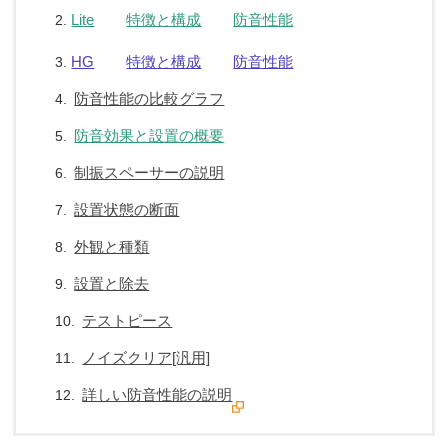
Lite
特徴と構成
防音性能
2.
HG
特徴と構成
防音性能
3.
防音性能の比較グラフ
4.
防音効果と設置の概要
5.
制振スペーサーの説明
6.
設置状態の断面
7.
外観と種類
8.
設置と除去
9.
テストピース
10.
ノイズクリア[汎用]
11.
詳しい防音性能の説明
12.