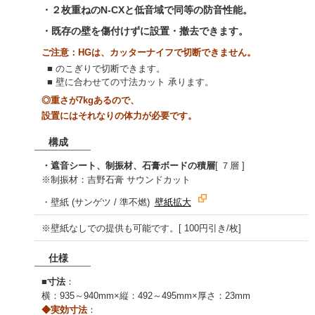
・２枚重ねのN-CXと低音域で同等の防音性能。
・既存の壁を傷付けずに設置・撤去できます。
ご注意：HGは、カッターナイフで切断できません。
■ のこぎりで切断できます。
■ 壁に合わせての寸法カット 承ります。
◎重さが7kgあるので、
設置にはそれなりの体力が必要です。
構成
・遮音シート、制振材、石膏ボードの積層
[ ７層 ]
※制振材：吉野石膏 サウンドカット
・壁紙 (サンゲツ / 準不燃)
壁紙拡大
※壁紙なしでの提供も可能です。[ 100円引き/枚]
仕様
■
寸法
：
横：935～940mm×縦：492～495mm×厚さ：23mm
◆実効寸法
：