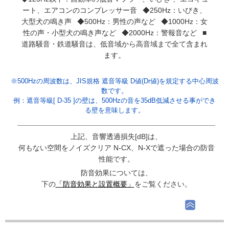
ート、エアコンのコンプレッサー音 ◆250Hz：いびき、
大型犬の鳴き声 ◆500Hz：男性の声など ◆1000Hz：女
性の声・小型犬の鳴き声など ◆2000Hz：警報音など ■
道路騒音・鉄道騒音は、低音域から高音域まで全て含まれ
ます。
※500Hzの周波数は、JIS規格 遮音等級 D値(Dr値)を規定する中心周波
数です。
例：遮音等級[ D-35 ]の壁は、500Hzの音を35dB低減させる事ができ
る壁を意味します。
上記、音響透過損失[dB]は、
何もない空間をノイズクリア N-CX、N-Xで遮った場合の防音
性能です。
防音効果については、
下の
「防音効果と設置概要」
をご覧ください。