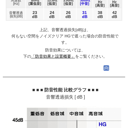
周波数
80Hz
125Hz
250Hz
500Hz
Hz
Hz
[Hz]
[重低音]
[低音]
[低音]
[中音]
[高音]
[高音]
23
24
26
31
38
42
音響透過
損失[dB]
dB
dB
dB
dB
dB
dB
上記、音響透過損失[dB]は、
何もない空間をノイズクリア HGで遮った場合の防音性能で
す。
防音効果については、
下の
「防音効果と設置概要」
をご覧ください。
■ ■ ■ 防音性能 比較グラフ ■ ■ ■
音響透過損失 [ dB ]