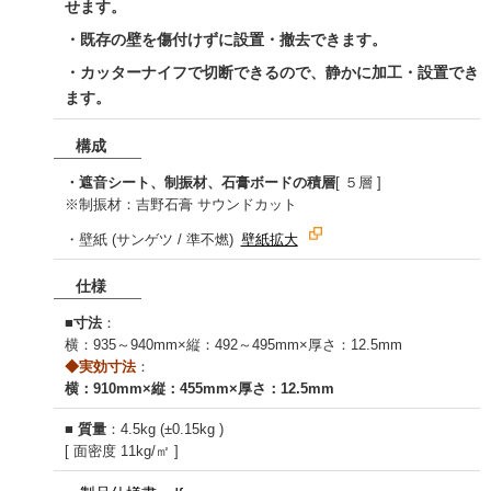
せます。
・既存の壁を傷付けずに設置・撤去できます。
・カッターナイフで切断できるので、静かに加工・設置でき
ます。
構成
・遮音シート、制振材、石膏ボードの積層
[ ５層 ]
※制振材：吉野石膏 サウンドカット
・壁紙 (サンゲツ / 準不燃)
壁紙拡大
仕様
■
寸法
：
横：935～940mm×縦：492～495mm×厚さ：12.5mm
◆実効寸法
：
横：910mm×縦：455mm×厚さ：12.5mm
■
質量
：4.5kg (±0.15kg )
[ 面密度 11kg/㎡ ]