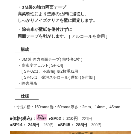
・3Ｍ製の強力両面テープ
高柔軟性により壁紙の凸凹に追従し、
しっかりノイズクリアを壁に固定します。
・除去糸が壁紙を傷付けずに
両面テープを剥がします。
[ アルコールを併用 ]
構成
・3Ｍ製 強力両面テープ( 前後各1枚 )
・高密度フェルト[ SP-14]
[ SP-02は、不織布] ※2枚重ね用
[ SP45は、発泡スチロール( 硬め )を付加 ]
・除去用糸
仕様
・寸法/ 横：150mm×縦：60mm×厚さ：2mm、14mm、45mm
■価格(税込)：
●SP02： 210円
221円
●SP14： 245円
●SP45： 285円
259円
300円