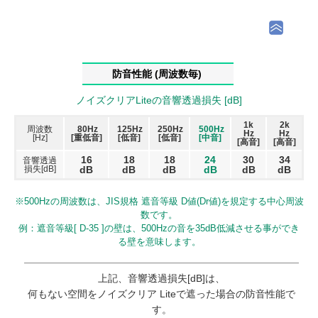
防音性能 (周波数毎)
ノイズクリアLiteの音響透過損失 [dB]
1k
2k
周波数
80Hz
125Hz
250Hz
500Hz
Hz
Hz
[Hz]
[重低音]
[低音]
[低音]
[中音]
[高音]
[高音]
16
18
18
24
30
34
音響透過
損失[dB]
dB
dB
dB
dB
dB
dB
※500Hzの周波数は、JIS規格 遮音等級 D値(Dr値)を規定する中心周波
数です。
例：遮音等級[ D-35 ]の壁は、500Hzの音を35dB低減させる事ができ
る壁を意味します。
上記、音響透過損失[dB]は、
何もない空間をノイズクリア Liteで遮った場合の防音性能で
す。