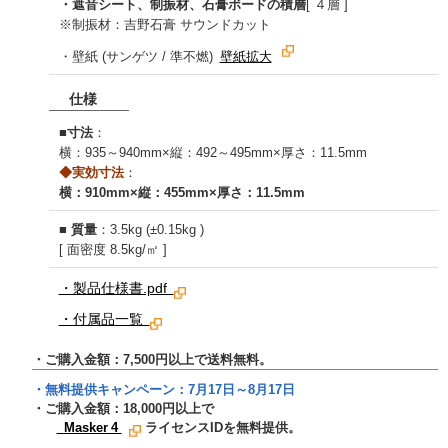
・遮音シート、制振材、石膏ボードの積層
[ ４層 ]
※制振材：吉野石膏 サウンドカット
・壁紙 (サンゲツ / 準不燃)
壁紙拡大
仕様
■
寸法
：
横：935～940mm×縦：492～495mm×厚さ：11.5mm
◆実効寸法
：
横：910mm×縦：455mm×厚さ：11.5mm
■
質量
：3.5kg (±0.15kg )
[ 面密度 8.5kg/㎡ ]
・製品仕様書.pdf
・付属品一覧
・ご購入金額：7,500円以上で送料無料。
・無料提供キャンペーン：
7月17日～8月17日
・ご購入金額：
18,000
円以上で
Masker 4
ライセンスIDを無料提供。