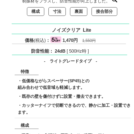
制振材をプラスし、防音性能が向上しました。
構成
寸法
裏面
接合部分
ノイズクリア Lite
価格
(税込)
：
1,470円
1,550円
防音性能： 24dB
[ 500Hz時 ]
- ライトグレードタイプ -
特徴
・低価格ながらスペーサー(SP45)との
組み合わせで低音域も軽減します。
・既存の壁を傷付けずに設置・撤去できます。
・カッターナイフで切断できるので、静かに加工・設置でき
ます。
構成