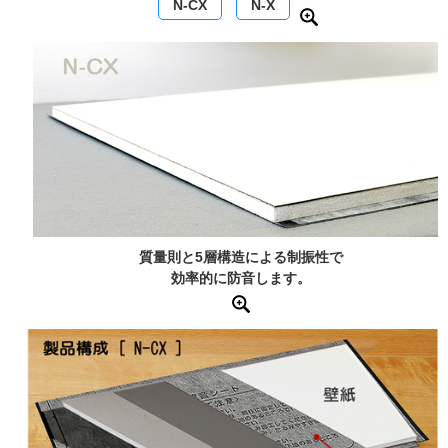
N-CX
N-X
質量則と5層構造による制振性で
効率的に防音します。