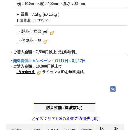
横：910mm×縦：455mm×厚さ：23mm
■
質量
：7.2kg (±0.15kg )
[ 面密度 17.3kg/㎡ ]
・製品仕様書.pdf
・付属品一覧
・ご購入金額：7,500円以上で送料無料。
・無料提供キャンペーン：
7月17日～8月17日
・ご購入金額：
18,000
円以上で
Masker 4
ライセンスIDを無料提供。
防音性能 (周波数毎)
ノイズクリアHGの音響透過損失 [dB]
1k
2k