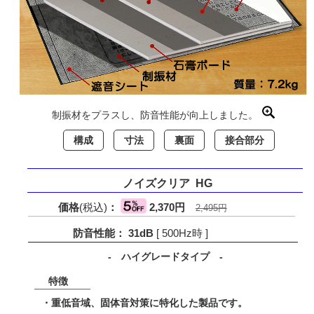
制振材をプラスし、防音性能が向上しました。
構成
寸法
裏面
接合部分
ノイズクリア HG
価格
(税込)
：
2,370円
2,495円
防音性能： 31dB
[ 500Hz時 ]
- ハイグレードタイプ -
特徴
・重低音域、固体音対策に特化した製品です。