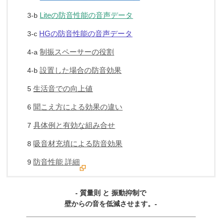
Liteの防音性能の音声データ
3-b
HGの防音性能の音声データ
3-c
制振スペーサーの役割
4-a
設置した場合の防音効果
4-b
生活音での向上値
5
聞こえ方による効果の違い
6
具体例と有効な組み合せ
7
吸音材充填による防音効果
8
防音性能 詳細
9
- 質量則 と 振動抑制で
壁からの音を低減させます。-