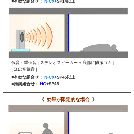
■有効な組合せ：
N-CX
+SP14以上
低音・重低音 [ ステレオスピーカー + 底部に防振ゴム ]
[ ほぼ空気音 ]
■有効な組合せ：
N-CX
+SP45以上
■推奨組合せ：
HG
+SP45
効果が限定的な場合