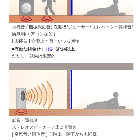
歩行音 / 機械振動音( 洗濯機/ジューサー/ エレベーター昇降音/
換気扇/エアコンなど )
[ 固体音 ] ◎階上・階下からも同様
■有効な組合せ：
HG
+SP14以上
ただし、効果は限定的
低音・重低音
ステレオスピーカー / 床に直置き
[ 空気音と固体音 ] ◎階上・階下からも同様