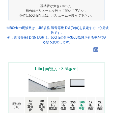
基準音が大きいので、
初めはボリュームを絞って聞いて下さい。
※特に500Hz以上は、ボリュームを絞って下さい。
※500Hzの周波数は、JIS規格 遮音等級 D値(Dr値)を規定する中心周波
数です。
例：遮音等級[ D-35 ]の壁は、500Hzの音を35dB低減させる事ができ
る壁を意味します。
Lite
[ 面密度：8.5kg/㎡ ]
50
80
100
125
250
500
1k
2k
周波数
Hz
Hz
Hz
Hz
Hz
Hz
Hz
Hz
[Hz]
重低
重低
重低音
低音
低音
中音
高音
高音
音
音