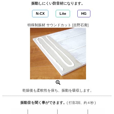
振動しにくい防音材になります。
N-CX
Lite
HG
特殊制振材 サウンドカット [吉野石膏]
乾燥後も柔軟性を保ち、振動を吸収します。
振動音を聞く事ができます。
( 打音2回、約４秒 )