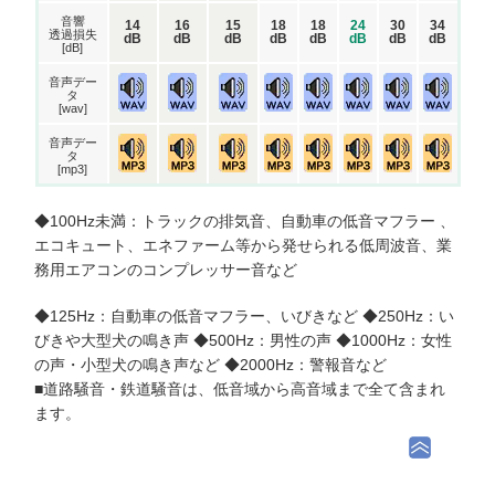
音響
14
16
15
18
18
24
30
34
透過損失
dB
dB
dB
dB
dB
dB
dB
dB
[dB]
音声デー
タ
[wav]
音声デー
タ
[mp3]
◆100Hz未満：トラックの排気音、自動車の低音マフラー 、
エコキュート、エネファーム等から発せられる低周波音、業
務用エアコンのコンプレッサー音など
◆125Hz：自動車の低音マフラー、いびきなど ◆250Hz：い
びきや大型犬の鳴き声 ◆500Hz：男性の声 ◆1000Hz：女性
の声・小型犬の鳴き声など ◆2000Hz：警報音など
■道路騒音・鉄道騒音は、低音域から高音域まで全て含まれ
ます。