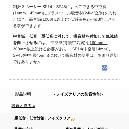
制振スペーサー SP14、SP45によってできる中空層
(14mm、45mm)にグラスウール吸音材(24kg/立米)を入れ
た場合、高音域(1000Hz以上)で低減値を2～4dB向上させ
る事ができます。
中音域、低音、重低音に対して、吸音材を付加して低減値
を向上させるには、
中空層(背後空気層)を
160mm～
300mm以上
設ける必要があり、 SP14(中空層14mm)、
SP45(中空層45mm)において吸音材の使用は、あまり適切
ではありません。
« 製品説明
- ノイズクリアの防音性能 -
設置と撤去 »
重低音・低音対策 / ノイズクリア