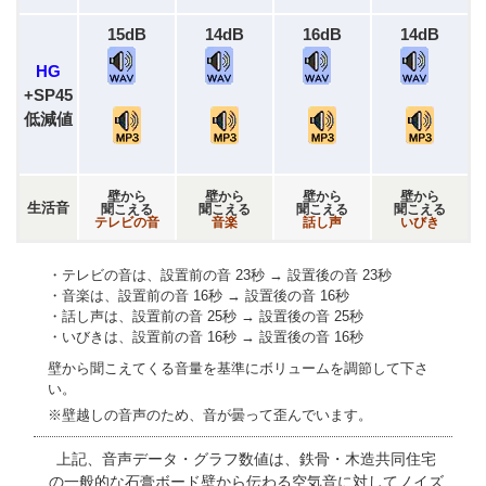
15dB
14dB
16dB
14dB
HG
+SP45
低減値
壁から
壁から
壁から
壁から
生活音
聞こえる
聞こえる
聞こえる
聞こえる
テレビの音
音楽
話し声
いびき
・テレビの音は、設置前の音 23秒 → 設置後の音 23秒
・音楽は、設置前の音 16秒 → 設置後の音 16秒
・話し声は、設置前の音 25秒 → 設置後の音 25秒
・いびきは、設置前の音 16秒 → 設置後の音 16秒
壁から聞こえてくる音量を基準にボリュームを調節して下さ
い。
※壁越しの音声のため、音が曇って歪んでいます。
上記、音声データ・グラフ数値は、鉄骨・木造共同住宅
の一般的な石膏ボード壁から
伝わる空気音に対してノイズ