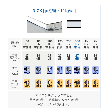
N-CX
[ 面密度：11kg/㎡ ]
50
80
100
125
250
500
1k
2k
周波数
Hz
Hz
Hz
Hz
Hz
Hz
Hz
Hz
[Hz]
重低音
重低音
重低音
低音
低音
中音
高音
高音
音響
17
19
17
20
22
27
33
39
透過損失
dB
dB
dB
dB
dB
dB
dB
dB
[dB]
音声
データ
[wav]
音声
データ
[mp3]
アイコンをクリックすると
基準音3秒 → 透過損失された音3秒
を聞くことができます。