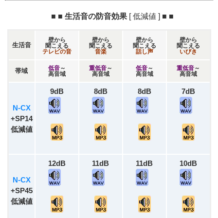
■ ■ 生活音の防音効果
[ 低減値 ]
■ ■
壁から
壁から
壁から
壁から
生活音
聞こえる
聞こえる
聞こえる
聞こえる
テレビの音
音楽
話し声
いびき
低音
～
重低音
～
低音
～
重低音
～
帯域
高音域
高音域
高音域
高音域
9dB
8dB
8dB
7dB
N-CX
+SP14
低減値
12dB
11dB
11dB
10dB
N-CX
+SP45
低減値