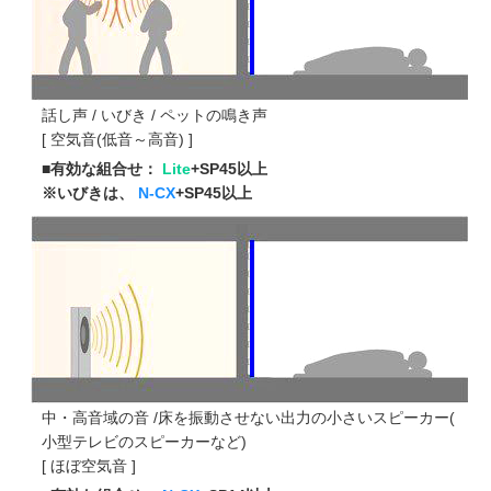
話し声 / いびき / ペットの鳴き声
[ 空気音(低音～高音) ]
■有効な組合せ：
Lite
+SP45以上
※いびきは、
N-CX
+SP45以上
中・高音域の音 /床を振動させない出力の小さいスピーカー(
小型テレビのスピーカーなど)
[ ほぼ空気音 ]