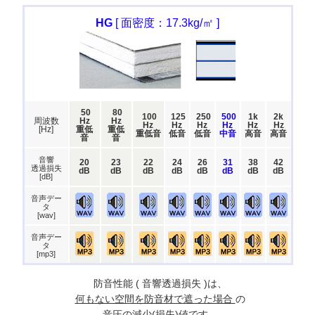
HG
[ 面密度：17.3kg/㎡ ]
50
80
100
125
250
500
1k
2k
周波数
Hz
Hz
Hz
Hz
Hz
Hz
Hz
Hz
[Hz]
重低
重低
重低音
低音
低音
中音
高音
高音
音
音
音響
20
23
22
24
26
31
38
42
透過損失
dB
dB
dB
dB
dB
dB
dB
dB
[dB]
音声デー
タ
[wav]
音声デー
タ
[mp3]
防音性能 ( 音響透過損失 )は、
何もない空間を防音材で遮った場合
の
音圧の減少(損失)値です。