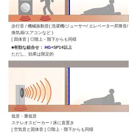
歩行音 / 機械振動音( 洗濯機/ジューサー/ エレベーター昇降音/
換気扇/エアコンなど )
[ 固体音 ] ◎階上・階下からも同様
■有効な組合せ：
HG
+SP14以上
ただし、効果は限定的
低音・重低音
ステレオスピーカー / 床に直置き
[ 空気音と固体音 ] ◎階上・階下からも同様