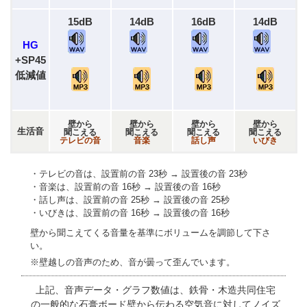
15dB
14dB
16dB
14dB
HG
+SP45
低減値
壁から
壁から
壁から
壁から
生活音
聞こえる
聞こえる
聞こえる
聞こえる
テレビの音
音楽
話し声
いびき
・テレビの音は、設置前の音 23秒 → 設置後の音 23秒
・音楽は、設置前の音 16秒 → 設置後の音 16秒
・話し声は、設置前の音 25秒 → 設置後の音 25秒
・いびきは、設置前の音 16秒 → 設置後の音 16秒
壁から聞こえてくる音量を基準にボリュームを調節して下さ
い。
※壁越しの音声のため、音が曇って歪んでいます。
上記、音声データ・グラフ数値は、鉄骨・木造共同住宅
の一般的な石膏ボード壁から
伝わる空気音に対してノイズ