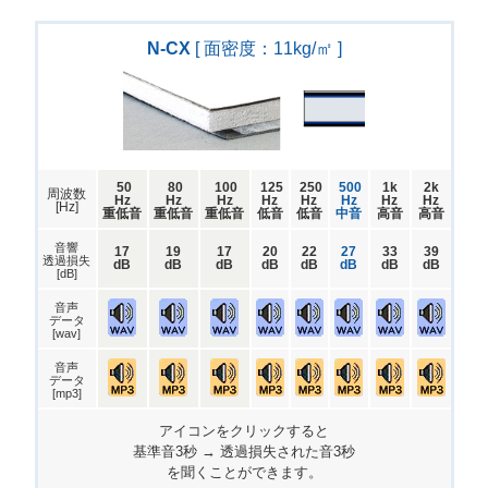
N-CX
[ 面密度：11kg/㎡ ]
50
80
100
125
250
500
1k
2k
周波数
Hz
Hz
Hz
Hz
Hz
Hz
Hz
Hz
[Hz]
重低音
重低音
重低音
低音
低音
中音
高音
高音
音響
17
19
17
20
22
27
33
39
透過損失
dB
dB
dB
dB
dB
dB
dB
dB
[dB]
音声
データ
[wav]
音声
データ
[mp3]
アイコンをクリックすると
基準音3秒 → 透過損失された音3秒
を聞くことができます。