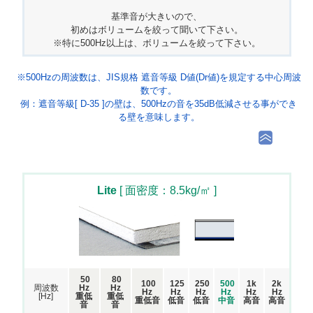
基準音が大きいので、
初めはボリュームを絞って聞いて下さい。
※特に500Hz以上は、ボリュームを絞って下さい。
※500Hzの周波数は、JIS規格 遮音等級 D値(Dr値)を規定する中心周波
数です。
例：遮音等級[ D-35 ]の壁は、500Hzの音を35dB低減させる事ができ
る壁を意味します。
Lite
[ 面密度：8.5kg/㎡ ]
50
80
100
125
250
500
1k
2k
周波数
Hz
Hz
Hz
Hz
Hz
Hz
Hz
Hz
[Hz]
重低
重低
重低音
低音
低音
中音
高音
高音
音
音