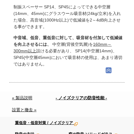
制振スペーサー SP14、SP45によってできる中空層
(14mm、45mm)にグラスウール吸音材(24kg/立米)を入れ
た場合、高音域(1000Hz以上)で低減値を2～4dB向上させ
る事ができます。
中音域、低音、重低音に対して、吸音材を付加して低減値
を向上させるには、
中空層(背後空気層)を
160mm～
300mm以上
設ける必要があり、 SP14(中空層14mm)、
SP45(中空層45mm)において吸音材の使用は、あまり適切
ではありません。
« 製品説明
- ノイズクリアの防音性能 -
設置と撤去 »
重低音・低音対策 / ノイズクリア