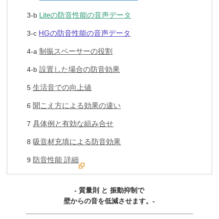
Liteの防音性能の音声データ
3-b
HGの防音性能の音声データ
3-c
制振スペーサーの役割
4-a
設置した場合の防音効果
4-b
生活音での向上値
5
聞こえ方による効果の違い
6
具体例と有効な組み合せ
7
吸音材充填による防音効果
8
防音性能 詳細
9
- 質量則 と 振動抑制で
壁からの音を低減させます。-