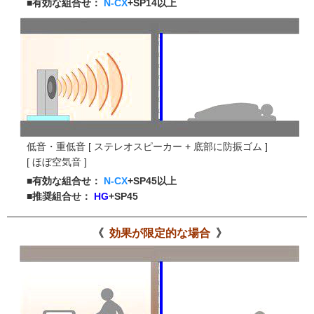
■有効な組合せ：
N-CX
+SP14以上
低音・重低音 [ ステレオスピーカー + 底部に防振ゴム ]
[ ほぼ空気音 ]
■有効な組合せ：
N-CX
+SP45以上
■推奨組合せ：
HG
+SP45
効果が限定的な場合