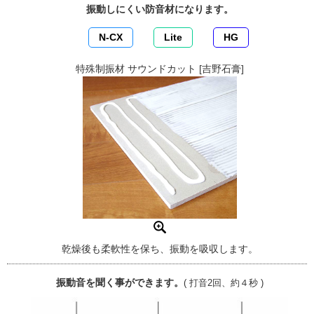
振動しにくい防音材になります。
N-CX
Lite
HG
特殊制振材 サウンドカット [吉野石膏]
乾燥後も柔軟性を保ち、振動を吸収します。
振動音を聞く事ができます。
( 打音2回、約４秒 )