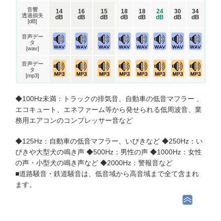
音響
14
16
15
18
18
24
30
34
透過損失
dB
dB
dB
dB
dB
dB
dB
dB
[dB]
音声デー
タ
[wav]
音声デー
タ
[mp3]
◆100Hz未満：トラックの排気音、自動車の低音マフラー 、
エコキュート、エネファーム等から発せられる低周波音、業
務用エアコンのコンプレッサー音など
◆125Hz：自動車の低音マフラー、いびきなど ◆250Hz：い
びきや大型犬の鳴き声 ◆500Hz：男性の声 ◆1000Hz：女性
の声・小型犬の鳴き声など ◆2000Hz：警報音など
■道路騒音・鉄道騒音は、低音域から高音域まで全て含まれ
ます。