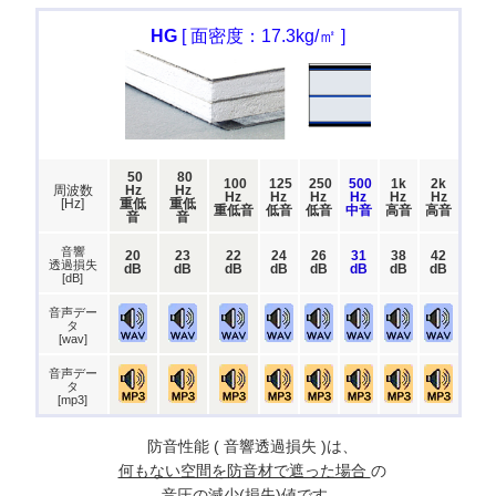
HG
[ 面密度：17.3kg/㎡ ]
50
80
100
125
250
500
1k
2k
周波数
Hz
Hz
Hz
Hz
Hz
Hz
Hz
Hz
[Hz]
重低
重低
重低音
低音
低音
中音
高音
高音
音
音
音響
20
23
22
24
26
31
38
42
透過損失
dB
dB
dB
dB
dB
dB
dB
dB
[dB]
音声デー
タ
[wav]
音声デー
タ
[mp3]
防音性能 ( 音響透過損失 )は、
何もない空間を防音材で遮った場合
の
音圧の減少(損失)値です。