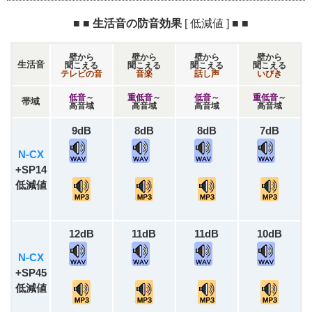
■ ■ 生活音の防音効果
[ 低減値 ]
■ ■
壁から
壁から
壁から
壁から
生活音
聞こえる
聞こえる
聞こえる
聞こえる
テレビの音
音楽
話し声
いびき
低音
～
重低音
～
低音
～
重低音
～
帯域
高音域
高音域
高音域
高音域
9dB
8dB
8dB
7dB
N-CX
+SP14
低減値
12dB
11dB
11dB
10dB
N-CX
+SP45
低減値