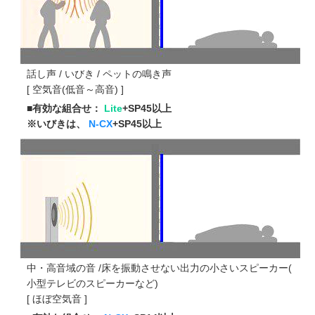
話し声 / いびき / ペットの鳴き声
[ 空気音(低音～高音) ]
■有効な組合せ：
Lite
+SP45以上
※いびきは、
N-CX
+SP45以上
中・高音域の音 /床を振動させない出力の小さいスピーカー(
小型テレビのスピーカーなど)
[ ほぼ空気音 ]