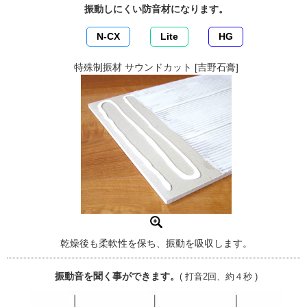
振動しにくい防音材になります。
N-CX
Lite
HG
特殊制振材 サウンドカット [吉野石膏]
乾燥後も柔軟性を保ち、振動を吸収します。
振動音を聞く事ができます。
( 打音2回、約４秒 )