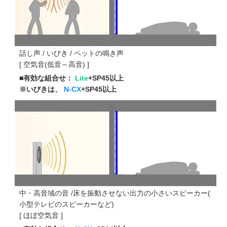
話し声 / いびき / ペットの鳴き声
[ 空気音(低音～高音) ]
■有効な組合せ：
Lite
+SP45以上
※いびきは、
N-CX
+SP45以上
中・高音域の音 /床を振動させない出力の小さいスピーカー(
小型テレビのスピーカーなど)
[ ほぼ空気音 ]