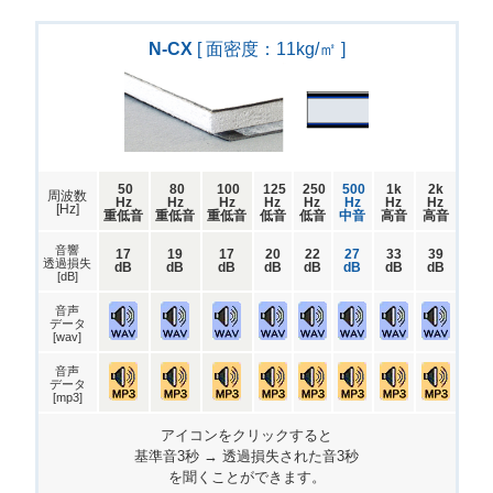
N-CX
[ 面密度：11kg/㎡ ]
50
80
100
125
250
500
1k
2k
周波数
Hz
Hz
Hz
Hz
Hz
Hz
Hz
Hz
[Hz]
重低音
重低音
重低音
低音
低音
中音
高音
高音
音響
17
19
17
20
22
27
33
39
透過損失
dB
dB
dB
dB
dB
dB
dB
dB
[dB]
音声
データ
[wav]
音声
データ
[mp3]
アイコンをクリックすると
基準音3秒 → 透過損失された音3秒
を聞くことができます。