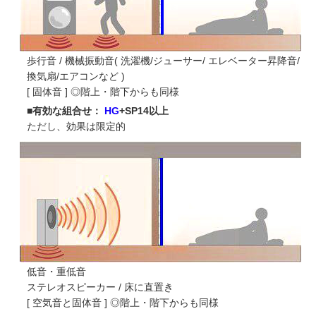
歩行音 / 機械振動音( 洗濯機/ジューサー/ エレベーター昇降音/
換気扇/エアコンなど )
[ 固体音 ] ◎階上・階下からも同様
■有効な組合せ：
HG
+SP14以上
ただし、効果は限定的
低音・重低音
ステレオスピーカー / 床に直置き
[ 空気音と固体音 ] ◎階上・階下からも同様