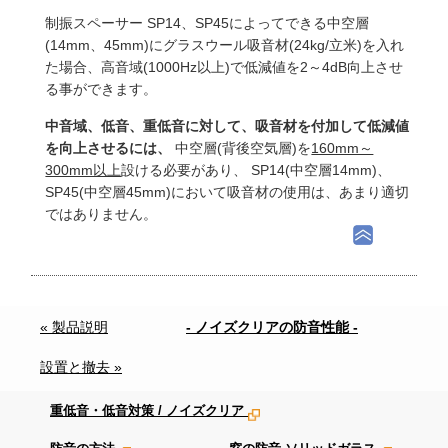
制振スペーサー SP14、SP45によってできる中空層
(14mm、45mm)にグラスウール吸音材(24kg/立米)を入れ
た場合、高音域(1000Hz以上)で低減値を2～4dB向上させ
る事ができます。
中音域、低音、重低音に対して、吸音材を付加して低減値
を向上させるには、
中空層(背後空気層)を
160mm～
300mm以上
設ける必要があり、 SP14(中空層14mm)、
SP45(中空層45mm)において吸音材の使用は、あまり適切
ではありません。
« 製品説明
- ノイズクリアの防音性能 -
設置と撤去 »
重低音・低音対策 / ノイズクリア