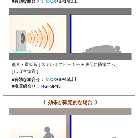
■有効な組合せ：
N-CX
+SP14以上
低音・重低音 [ ステレオスピーカー + 底部に防振ゴム ]
[ ほぼ空気音 ]
■有効な組合せ：
N-CX
+SP45以上
■推奨組合せ：
HG
+SP45
効果が限定的な場合