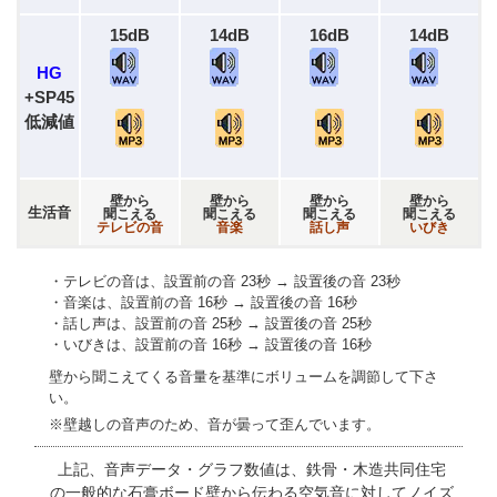
15dB
14dB
16dB
14dB
HG
+SP45
低減値
壁から
壁から
壁から
壁から
生活音
聞こえる
聞こえる
聞こえる
聞こえる
テレビの音
音楽
話し声
いびき
・テレビの音は、設置前の音 23秒 → 設置後の音 23秒
・音楽は、設置前の音 16秒 → 設置後の音 16秒
・話し声は、設置前の音 25秒 → 設置後の音 25秒
・いびきは、設置前の音 16秒 → 設置後の音 16秒
壁から聞こえてくる音量を基準にボリュームを調節して下さ
い。
※壁越しの音声のため、音が曇って歪んでいます。
上記、音声データ・グラフ数値は、鉄骨・木造共同住宅
の一般的な石膏ボード壁から
伝わる空気音に対してノイズ