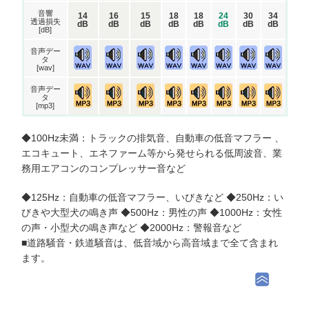
音響
14
16
15
18
18
24
30
34
透過損失
dB
dB
dB
dB
dB
dB
dB
dB
[dB]
音声デー
タ
[wav]
音声デー
タ
[mp3]
◆100Hz未満：トラックの排気音、自動車の低音マフラー 、
エコキュート、エネファーム等から発せられる低周波音、業
務用エアコンのコンプレッサー音など
◆125Hz：自動車の低音マフラー、いびきなど ◆250Hz：い
びきや大型犬の鳴き声 ◆500Hz：男性の声 ◆1000Hz：女性
の声・小型犬の鳴き声など ◆2000Hz：警報音など
■道路騒音・鉄道騒音は、低音域から高音域まで全て含まれ
ます。