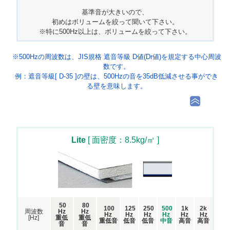
基準音が大きいので、
初めはボリュームを絞って聞いて下さい。
※特に500Hz以上は、ボリュームを絞って下さい。
※500Hzの周波数は、JIS規格 遮音等級 D値(Dr値)を規定する中心周波
数です。
例：遮音等級[ D-35 ]の壁は、500Hzの音を35dB低減させる事ができ
る壁を意味します。
Lite
[ 面密度：8.5kg/㎡ ]
50
80
100
125
250
500
1k
2k
周波数
Hz
Hz
Hz
Hz
Hz
Hz
Hz
Hz
[Hz]
重低
重低
重低音
低音
低音
中音
高音
高音
音
音