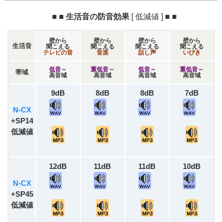
■ ■ 生活音の防音効果
[ 低減値 ]
■ ■
壁から
壁から
壁から
壁から
生活音
聞こえる
聞こえる
聞こえる
聞こえる
テレビの音
音楽
話し声
いびき
低音
～
重低音
～
低音
～
重低音
～
帯域
高音域
高音域
高音域
高音域
9dB
8dB
8dB
7dB
N-CX
+SP14
低減値
12dB
11dB
11dB
10dB
N-CX
+SP45
低減値