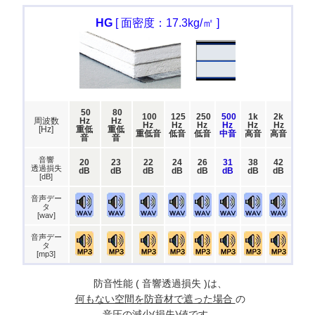
HG
[ 面密度：17.3kg/㎡ ]
50
80
100
125
250
500
1k
2k
周波数
Hz
Hz
Hz
Hz
Hz
Hz
Hz
Hz
[Hz]
重低
重低
重低音
低音
低音
中音
高音
高音
音
音
音響
20
23
22
24
26
31
38
42
透過損失
dB
dB
dB
dB
dB
dB
dB
dB
[dB]
音声デー
タ
[wav]
音声デー
タ
[mp3]
防音性能 ( 音響透過損失 )は、
何もない空間を防音材で遮った場合
の
音圧の減少(損失)値です。