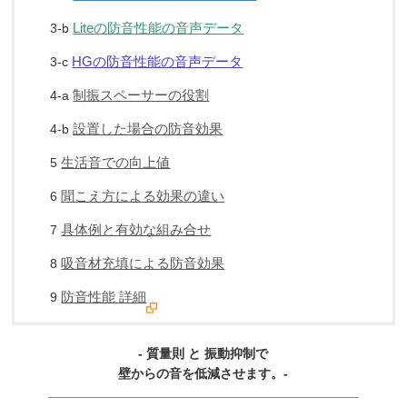
Liteの防音性能の音声データ
3-b
HGの防音性能の音声データ
3-c
制振スペーサーの役割
4-a
設置した場合の防音効果
4-b
生活音での向上値
5
聞こえ方による効果の違い
6
具体例と有効な組み合せ
7
吸音材充填による防音効果
8
防音性能 詳細
9
- 質量則 と 振動抑制で
壁からの音を低減させます。-